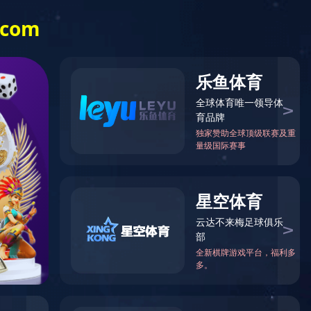
|
|
|
网站地图
|
全国咨询热线：
400-6288-007
采购需求