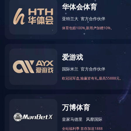
荣誉资质
关于我们
公司简介
企业文化