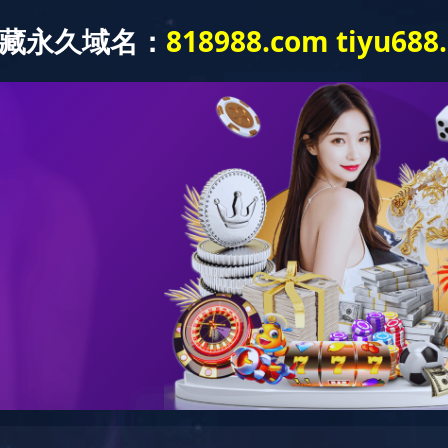
在安全报警技术领域
成为全球声誉卓著的品牌
ODM/OEM
新闻资讯
服务支持