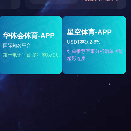
在
线
客
服