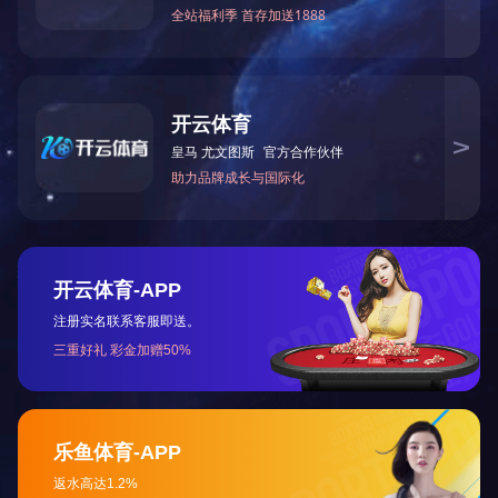
心进行产品研发与制造的同时，企业不惜成本培养员工，通过创造
团结友爱的工作环境，激励员工的积极性、创造力，倾情培育“专
业、敬业、协作、高效”的精英团队。公司充分发扬“以人为本、
尊重人才”的人力资源发展理念，努力为员工提供丰富的文娱活动
创造条件，为员工提供最大的奋斗舞台，让员工通过坚持不懈的努
力，获得更多晋升空间，与公司共同成长。
驰通达人心怀激情和梦想，为实现人们的安全需求而持续奋斗、开
拓未来!
联系电话：400-6288-007
销售热线：186 8875 7638 熊总监
公司邮箱：info@yl007.com
公司地址：深圳市宝安区石岩街道建兴路海谷科技大厦T4栋7楼
Copyright© 1998-2025 华体·官方版网站登录入口-华体(中国)