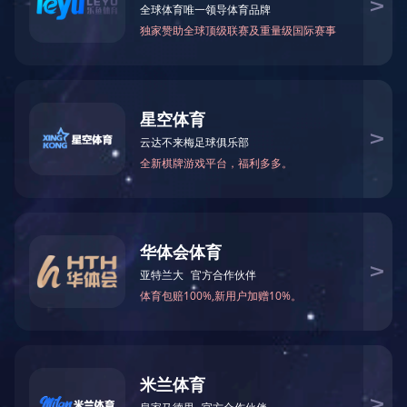
驰通达以技术创新为企业发展的基石，通过持续提高研发创新能
力，致力于引领行业技术的突破与发展，先后研制出数百个创新产
品，获得近百项专利及软件著作权，荣获国际国内逾百项资质荣
誉。根据市场发展需要，在技术创新和企业管理方面不断探索和自
我完善，现已形成一套严密、高效的研发、生产、服务组织体系，
为企业永续经营奠定了坚实的基础。