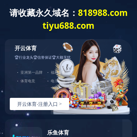
公司简介
华体·官方版网站登录入口-华体(中国) 成立于1998年，是国家
高新技术企业和专精特新企业，是中安协常务理事、深安协副会长
及全国安防标委会通讯委员单位。作为国内专业安全报警、物联传
感、智慧养老、智慧消防、智能家居等产品的制造企业，公司拥有
强大的研发、生产管理团队，为全球客户提供全面丰富的高价值产
品和服务。