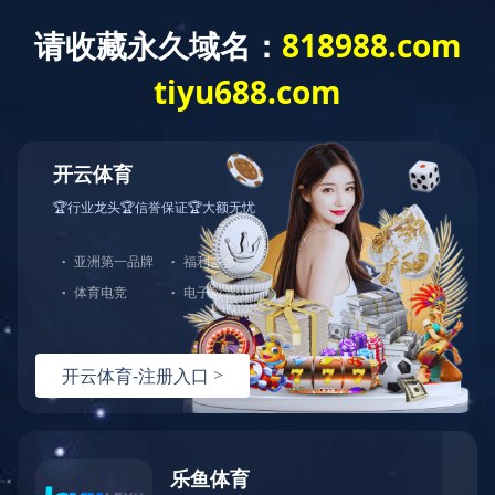
公司简介
华体·官方版网站登录入口-华体(中国) 成立于1998年，是国家
高新技术企业和专精特新企业，是中安协常务理事、深安协副会长
及全国安防标委会通讯委员单位。作为国内专业安全报警、物联传
感、智慧养老、智慧消防、智能家居等产品的制造企业，公司拥有
强大的研发、生产管理团队，为全球客户提供全面丰富的高价值产
品和服务。