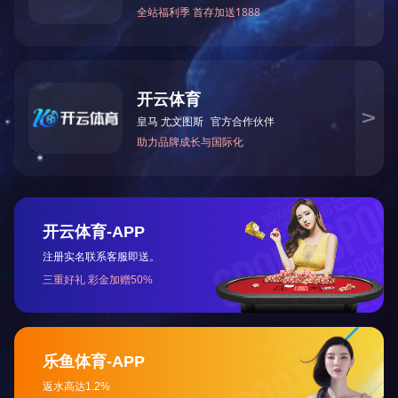
心进行产品研发与制造的同时，企业不惜成本培养员工，通过创造
团结友爱的工作环境，激励员工的积极性、创造力，倾情培育“专
业、敬业、协作、高效”的精英团队。公司充分发扬“以人为本、
尊重人才”的人力资源发展理念，努力为员工提供丰富的文娱活动
创造条件，为员工提供最大的奋斗舞台，让员工通过坚持不懈的努
力，获得更多晋升空间，与公司共同成长。
驰通达人心怀激情和梦想，为实现人们的安全需求而持续奋斗、开
拓未来!
联系电话：400-6288-007
销售热线：186 8875 7638 熊总监
公司邮箱：info@yl007.com
公司地址：深圳市宝安区石岩街道建兴路海谷科技大厦T4栋7楼
Copyright© 1998-2025 华体·官方版网站登录入口-华体(中国)