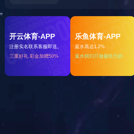
ODM/OEM
新闻资讯
服务支持
采购需求
华体·官方版网站登录入口-华体(中
国)
华体·官方版网站登录入口-
华体(中国)
华体·官方版网站登录入口-华体(中