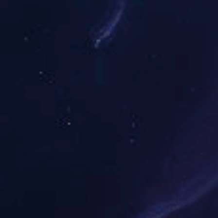
国)
全国免费服务热线：400-6288-007
公司电话：0755-2788 9940
企业邮箱：info@yl007.com
公司地址：深圳市宝安区石岩街道建
兴路海谷科技大厦T4栋7楼
手机 ：186 8875 7638 熊总监