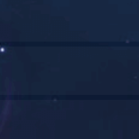
M
一站式定制服务