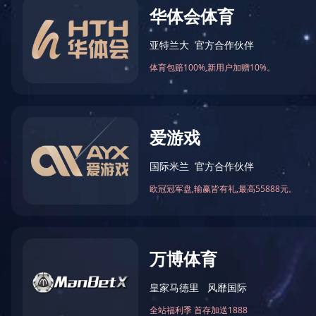
门磁报警
物联传感
烟雾报警器
红外报警器