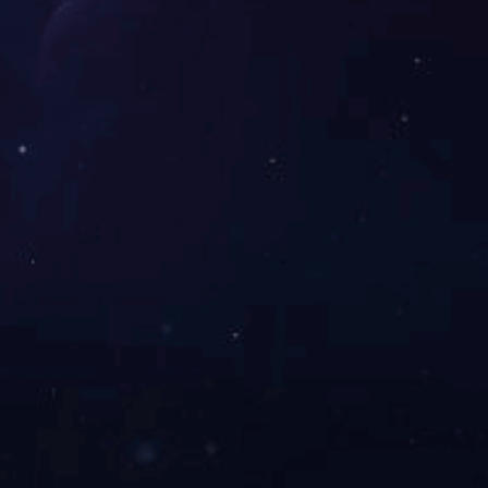
门磁,无线卷铁门磁,有线卷铁门磁
ZIGBEE无线智能门磁 门窗防盗报警器 MC-01ZT
自发电门铃 远距离无需电池老人求助呼叫器ML-A2
 CONTENT
铃 远距离无需电池老人求助呼叫器ML-A2
无线/有线卷铁门磁 MC-T01/
E无线智能门磁 门窗防盗报警器 MC-01ZT
ODM/OEM
新闻资讯
服务支持
采购需求