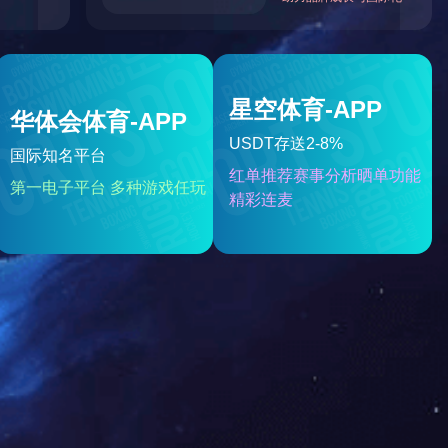
感器立即发射特, 感应门窗开合，适合安装在铁门上。
铺、住宅等铁门开关状态报警；
电话咨询
在
线
客
服