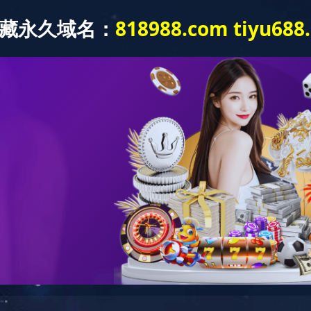
在安全报警技术领域
成为全球声誉卓著的品牌
ODM/OEM
新闻资讯
服务支持