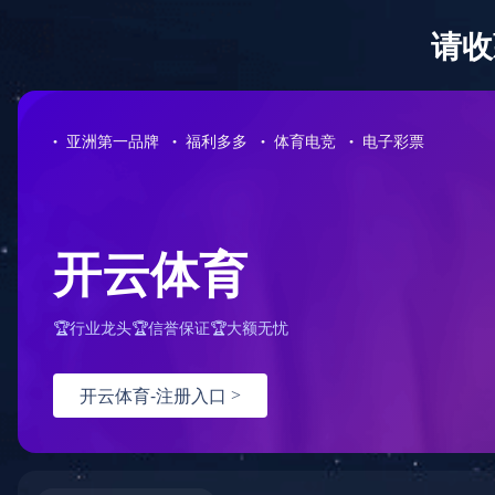
欢迎光临驰通达官网！
首页
关于我们
产品中心
华体·官方版网站登录入口-华体(中国)