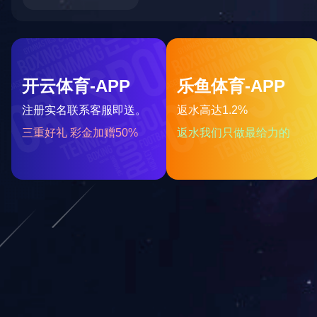
门磁报警器
燃气报警器
一氧化碳报警器
水浸报警器
震动报警器
LoRa报警器
ZigBee报警器
无线/有线
华体·官方版网站登录入口-
华体(中国)
感应门窗开合
注：1箱2