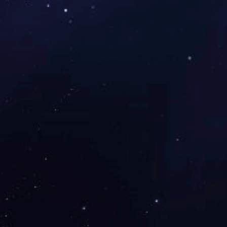
关键字：卷铁
上一篇：
涂鸦
下一篇：
无线
相关内容
/
无线自发电门
涂鸦ZIGBE
首页
关于我们
产品中心